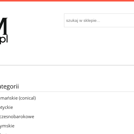
ategorii
mańskie (conical)
tyckie
czesnobarokowe
zymskie