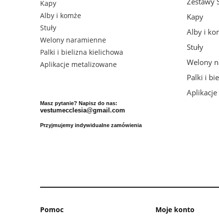
Zestawy 
Kapy
Alby i komże
Kapy
Stuły
Alby i k
Welony naramienne
Stuły
Palki i bielizna kielichowa
Welony n
Aplikacje metalizowane
Palki i bi
Aplikacj
Masz pytanie? Napisz do nas:
vestumecclesia@gmail.com
Przyjmujemy indywidualne zamówienia
Pomoc
Moje konto