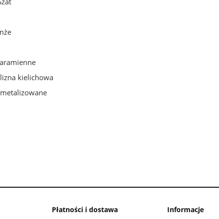
Szat
omże
aramienne
elizna kielichowa
e metalizowane
Płatności i dostawa
Informacje