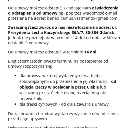
Od umowy możesz odstąpić, składając nam
oświadczenie
o odstąpieniu od umowy
np. poprzez wiadomość e-mail
przesłaną na adres:
benedicamus.vestments@gmail.com
Zwracaną rzecz zwróć do nas niezwłocznie na adres: ul.
Prezydenta Lecha Kaczyńskiego 36A/7, 80-364 Gdańsk
,
jednak nie później niż w terminie 14 dni od dnia, w którym
odstąpiłeś od umowy.
Od umowy możesz odstąpić w terminie
14 dni
.
Bieg czternastodniowego terminu na odstąpienie od
umowy rozpoczyna się:
dla umowy, w której wydajemy rzecz, będąc
zobowiązanymi do przeniesienia jej własności -
od
objęcia rzeczy w posiadanie przez Ciebie
lub
wskazaną przez Ciebie osobę trzecią inną niż
przewoźnik,
dla treści cyfrowych - od dnia zawarcia umowy.
Do zachowania terminu wystarczy wysłanie oświadczenia
przed jego upływem.
Dokonane przez Ciebie płatności, w tym koszty