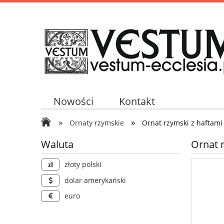
Nowości
Kontakt
»
»
Ornaty rzymskie
Ornat rzymski z haftami
Waluta
Ornat 
złoty polski
dolar amerykański
euro