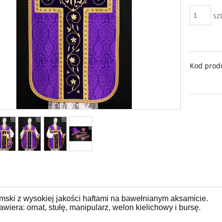
szt
Kod prod
ymski z wysokiej jakości haftami na bawełnianym aksamicie.
awiera: ornat,
stułę, manipularz,
welon kielichowy i bursę.