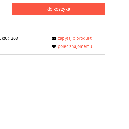
do koszyka
.
uktu:
208
zapytaj o produkt
poleć znajomemu