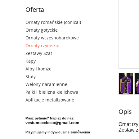
Oferta
Ornaty romańskie (conical)
Ornaty gotyckie
Ornaty wczesnobarokowe
Ornaty rzymskie
Zestawy Szat
Kapy
Alby i komże
Stuły
Welony naramienne
Palki i bielizna kielichowa
Aplikacje metalizowane
Opis
Masz pytanie? Napisz do nas:
vestumecclesia@gmail.com
Ornat rz
Zestaw z
Przyjmujemy indywidualne zamówienia