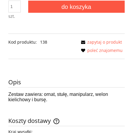
do koszyka
szt.
Kod produktu:
138
zapytaj o produkt
poleć znajomemu
Opis
Zestaw zawiera: ornat,
stułę, manipularz,
welon
kielichowy i bursę.
Koszty dostawy
Cena nie zawiera ewentualnych kosztów płatności
Kraj wysyłki: